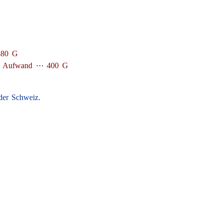
480 G
mder Aufwand ⋯ 400 G
.