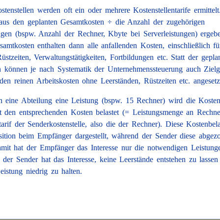
tenstellen werden oft ein oder mehrere Kostenstellentarife ermittelt
aus den geplanten Gesamtkosten ÷ die Anzahl der zugehörigen
gen (bspw. Anzahl der Rechner, Kbyte bei Serverleistungen) ergeb
amtkosten enthalten dann alle anfallenden Kosten, einschließlich fü
üstzeiten, Verwaltungstätigkeiten, Fortbildungen etc. Statt der gepla
 können je nach Systematik der Unternehmenssteuerung auch Zielg
den reinen Arbeitskosten ohne Leerständen, Rüstzeiten etc. angeset
n eine Abteilung eine Leistung (bspw. 15 Rechner) wird die Kostens
t den entsprechenden Kosten belastet (= Leistungsmenge an Rechn
tarif der Senderkostenstelle, also die der Rechner). Diese Kostenbel
sition beim Empfänger dargestellt, während der Sender diese abgez
it hat der Empfänger das Interesse nur die notwendigen Leistung
 der Sender hat das Interesse, keine Leerstände entstehen zu lassen
eistung niedrig zu halten.