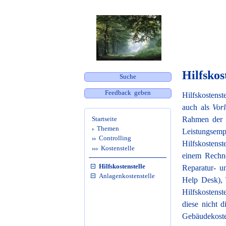
Hilfskos
Suche
Feedback geben
Hilfskostens
auch als
Vorl
Startseite
Rahmen der i
›
Themen
Leistungsemp
››
Controlling
Hilfskostenst
›››
Kostenstelle
einem Rechne
Hilfskostenstelle
Reparatur- u
Anlagenkosten­stelle
Help Desk), T
Hilfskostens
diese nicht 
Gebäudekosten