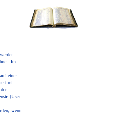
 werden
hnet. Im
auf einer
beit mit
 der
enste (User
erden, wenn