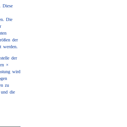
. Diese
en. Die
r
nten
rößen der
zt werden.
telle der
ern ×
astung wird
ogen
en zu
 und die