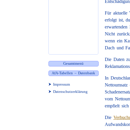
Entschädigun
Für aktuelle
erfolgt ist, 
erwartenden 
Nicht zurück
wenn ein Kau
Dach und Fac
Die Daten zu
Gesamtmenü
Reklamations
AfA-Tabellen – Datenbank
In Deutschla
⮞ Impressum
Nettoumsatz 
⮞ Datenschutzerklärung
Schadenersat
vom Nettoums
empfielt sich
Die
Verbuchu
Aufwandskon