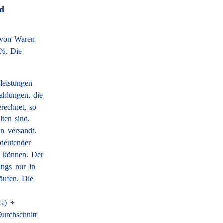
nd
 von Waren
 %. Die
leistungen
hlungen, die
rechnet, so
ten sind.
n versandt.
deutender
n können. Der
ings nur in
äufen. Die
 G) ÷
urchschnitt