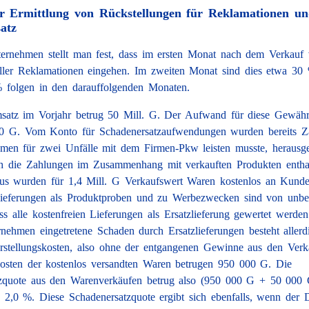
ur Ermittlung von Rückstellungen für Reklamationen u
atz
ernehmen stellt man fest, dass im ersten Monat nach dem Verkauf
ler Reklamationen eingehen. Im zweiten Monat sind dies etwa 30
 folgen in den darauffolgenden Monaten.
satz im Vorjahr betrug 50 Mill. G. Der Aufwand für diese Gewähr
0 G. Vom Konto für Schadenersatzaufwendungen wurden bereits Za
men für zwei Unfälle mit dem Firmen-Pkw leisten musste, herausge
h die Zahlungen im Zusammenhang mit verkauften Produkten enthal
us wurden für 1,4 Mill. G Verkaufswert Waren kostenlos an Kunde
ieferungen als Produktproben und zu Werbezwecken sind von unbe
ss alle kostenfreien Lieferungen als Ersatzlieferung gewertet werde
rnehmen eingetretene Schaden durch Ersatzlieferungen besteht allerd
stellungskosten, also ohne der entgangenen Gewinne aus den Verk
kosten der kostenlos versandten Waren betrugen 950 000 G. Die
zquote aus den Warenverkäufen betrug also (950 000 G + 50 000
 2,0 %. Diese Schadenersatzquote ergibt sich ebenfalls, wenn der D