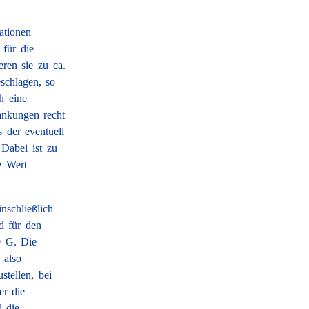
ationen
für die
ren sie zu ca.
schlagen, so
h eine
ankungen recht
 der eventuell
Dabei ist zu
e Wert
nschließlich
 für den
 G. Die
 also
stellen, bei
er die
d die