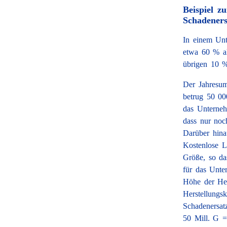
Beispiel z
Schadeners
In einem Unt
etwa 60 % al
übrigen 10 %
Der Jahresum
betrug 50 00
das Unterneh
dass nur noc
Darüber hina
Kostenlose L
Größe, so da
für das Unte
Höhe der Her
Herstellungs
Schadenersat
50 Mill. G =