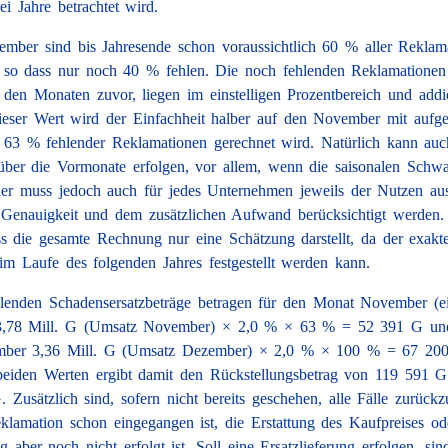
rei Jahre betrachtet wird.
mber sind bis Jahresende schon voraussichtlich 60 % aller Reklam
 so dass nur noch 40 % fehlen. Die noch fehlenden Reklamationen 
 den Monaten zuvor, liegen im einstelligen Prozentbereich und addie
eser Wert wird der Einfachheit halber auf den November mit aufge
t 63 % fehlender Reklamationen gerechnet wird. Natürlich kann auc
ber die Vormonate erfolgen, vor allem, wenn die saisonalen Schw
ier muss jedoch auch für jedes Unternehmen jeweils der Nutzen aus
enauigkeit und dem zusätzlichen Aufwand berücksichtigt werden. 
ss die gesamte Rechnung nur eine Schätzung darstellt, da der exakt
 im Laufe des folgenden Jahres festgestellt werden kann.
lenden Schadensersatzbeträge betragen für den Monat November (ei
3,78 Mill. G (Umsatz November) × 2,0 % × 63 % = 52 391 G und
ber 3,36 Mill. G (Umsatz Dezember) × 2,0 % × 100 % = 67 200
iden Werten ergibt damit den Rückstellungsbetrag von 119 591 G
Zusätzlich sind, sofern nicht bereits geschehen, alle Fälle zurückzu
klamation schon eingegangen ist, die Erstattung des Kaufpreises od
ng aber noch nicht erfolgt ist. Soll eine Ersatzlieferung erfolgen, sin