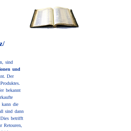
z/
n, sind
tionen und
nt. Der
 Produktes.
er bekannt
rkaufte
, kann die
all sind dann
ies betrifft
r Retouren,