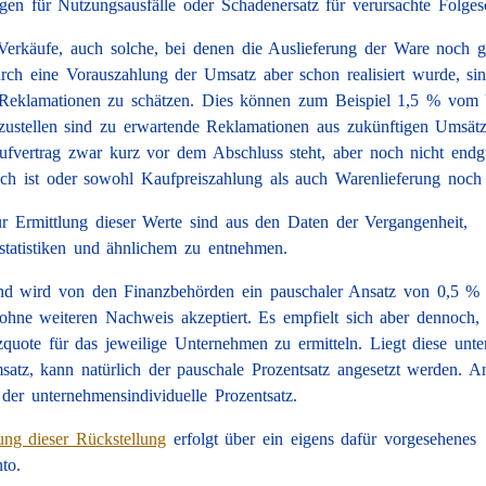
gen für Nutzungsausfälle oder Schadenersatz für verursachte Folges
 Verkäufe, auch solche, bei denen die Auslieferung der Ware noch g
durch eine Vorauszahlung der Umsatz aber schon realisiert wurde, si
Reklamationen zu schätzen. Dies können zum Beispiel 1,5 % vom 
zustellen sind zu erwartende Reklamationen aus zukünftigen Umsät
fvertrag zwar kurz vor dem Abschluss steht, aber noch nicht endgü
h ist oder sowohl Kaufpreiszahlung als auch Warenlieferung noch 
r Ermittlung dieser Werte sind aus den Daten der Vergangenheit,
statistiken und ähnlichem zu entnehmen.
nd wird von den Finanzbehörden ein pauschaler Ansatz von 0,5 
ohne weiteren Nachweis akzeptiert. Es empfielt sich aber dennoch, 
zquote für das jeweilige Unternehmen zu ermitteln. Liegt diese unt
atz, kann natürlich der pauschale Prozentsatz angesetzt werden. An
 der unternehmensindividuelle Prozentsatz.
ng dieser Rückstellung
erfolgt über ein eigens dafür vorgesehenes
to.