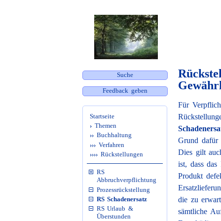
Rückste
Suche
Gewährl
Feedback geben
Für Verpflic
Startseite
Rückstellung
›
Themen
Schadenersa
››
Buchhaltung
Grund dafür 
›››
Verfahren
Dies gilt au
››››
Rückstellungen
ist, dass das
RS
Produkt defe
Abbruchverpflichtung
Ersatzliefer
Prozessrückstellung
RS Schadenersatz
die zu erwar
RS Urlaub &
sämtliche Au
Überstunden