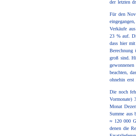
der letzten d
Für den Nove
eingegangen,
Verkäufe aus
23 % auf. Di
dass hier mi
Berechnung ü
groß sind. H
gewonnenen G
beachten, da
ohnehin erst
Die noch feh
Vormonate) 
Monat Dezem
Summe aus be
≈ 120 000 G. 
denen die Re
Ersatzlieferu