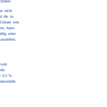
chäden.
ar nicht
nd die zu
Umsatz sein.
zen, bspw.
ltig unter
ausstehen.
% vom
die
er 0,5 %
derenfalls