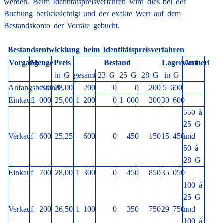
werden. Beim Identitäts­preis­verfahren wird dies bei der
Buchung berücksichtigt und der exakte Wert auf dem
Bestandskonto der Vorräte gebucht.
Bestandsentwicklung beim Identitätspreisverfahren
Vorgang
Menge
Preis
Bestand
Lagerwert
Anmerkun
in G
gesamt
23 G
25 G
28 G
in G
Anfangsbestand
200
28,00
200
0
0
200
5 600
Einkauf
1 000
25,00
1 200
0
1 000
200
30 600
550 à
25 G
Verkauf
600
25,25
600
0
450
150
15 450
und
50 à
28 G
Einkauf
700
28,00
1 300
0
450
850
35 050
100 à
25 G
Verkauf
200
26,50
1 100
0
350
750
29 750
und
100 à