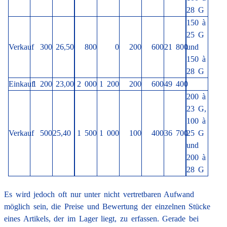
28 G
150 à
25 G
Verkauf
300
26,50
800
0
200
600
21 800
und
150 à
28 G
Einkauf
1 200
23,00
2 000
1 200
200
600
49 400
200 à
23 G,
100 à
Verkauf
500
25,40
1 500
1 000
100
400
36 700
25 G
und
200 à
28 G
Es wird jedoch oft nur unter nicht vertretbaren Aufwand
möglich sein, die Preise und Bewertung der einzelnen Stücke
eines Artikels, der im Lager liegt, zu erfassen. Gerade bei